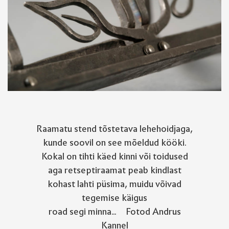
Raamatu stend tõstetava lehehoidjaga,
kunde soovil on see mõeldud kööki.
Kokal on tihti käed kinni või toidused
aga retseptiraamat peab kindlast
kohast lahti püsima, muidu võivad
tegemise käigus
road segi minna... Fotod Andrus
Kannel