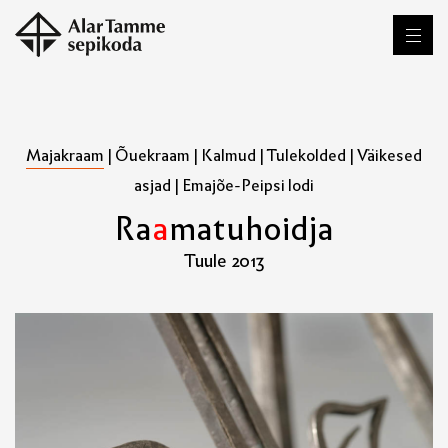
Majakraam
|
Õuekraam
|
Kalmud
|
Tulekolded
|
Väikesed
asjad
|
Emajõe-Peipsi lodi
R
a
a
m
a
t
u
h
o
i
d
j
a
Tuule 2013