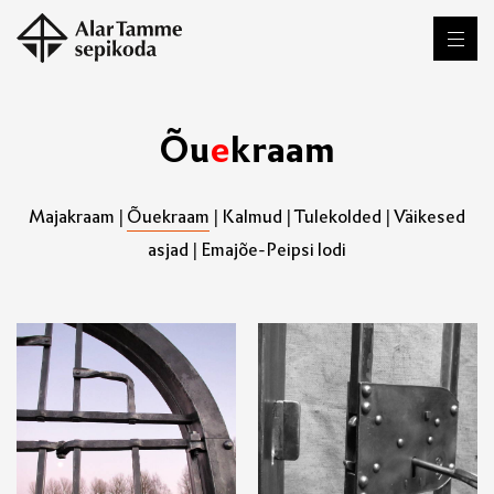
Õ
u
e
k
r
a
a
m
Majakraam
|
Õuekraam
|
Kalmud
|
Tulekolded
|
Väikesed
asjad
|
Emajõe-Peipsi lodi