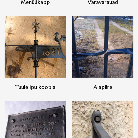
Menüükapp
Väravarauad
Tuulelipu koopia
Aiapiire