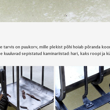
 tarvis on puukorv, mille plekist põhi hoiab põranda koo
e kuuluvad sepistatud kaminariistad: hari, kaks roopi ja k