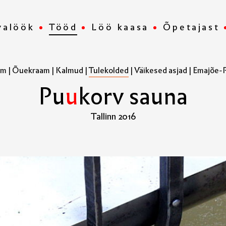
valöök
Tööd
Löö kaasa
Õpetajast
am
|
Õuekraam
|
Kalmud
|
Tulekolded
|
Väikesed asjad
|
Emajõe-Pe
P
u
u
k
o
r
v
s
a
u
n
a
Tallinn 2016