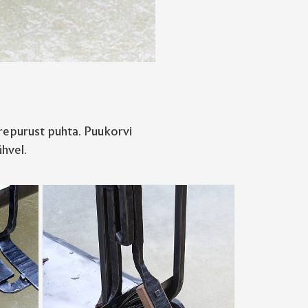
repurust puhta. Puukorvi
ühvel.