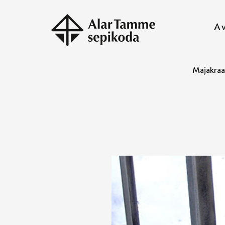
A
Majakra